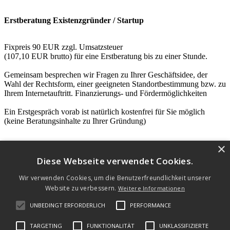
Erstberatung Existenzgründer / Startup
Fixpreis 90 EUR zzgl. Umsatzsteuer
(107,10 EUR brutto) für eine Erstberatung bis zu einer Stunde.
Gemeinsam besprechen wir Fragen zu Ihrer Geschäftsidee, der
Wahl der Rechtsform, einer geeigneten Standortbestimmung bzw. zu
Ihrem Internetauftritt. Finanzierungs- und Fördermöglichkeiten
Ein Erstgespräch vorab ist natürlich kostenfrei für Sie möglich
(keine Beratungsinhalte zu Ihrer Gründung)
×
Diese Webseite verwendet Cookies.
Wir verwenden Cookies, um die Benutzerfreundlichkeit unserer
22
Bewertungen auf ProvenExpert.com
Website zu verbessern.
Weitere Informationen
Dipl.-Kfm.(FH)Marcus Kemper,Steuerberater
UNBEDINGT ERFORDERLICH
PERFORMANCE
Steuerberater Dipl.-Kfm. (FH) Marcus Kemper © 2023|
IMPRESSUM
|
Datenschutz
|
Auftragsbedingungen
TARGETING
FUNKTIONALITÄT
UNKLASSIFIZIERTE